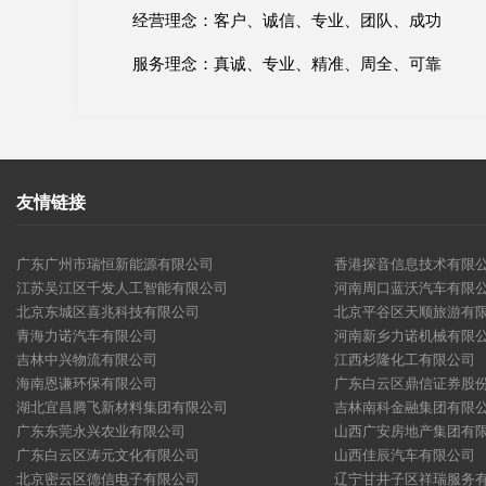
经营理念：客户、诚信、专业、团队、成功
服务理念：真诚、专业、精准、周全、可靠
友情链接
广东广州市瑞恒新能源有限公司
香港探音信息技术有限
江苏吴江区千发人工智能有限公司
河南周口蓝沃汽车有限
北京东城区喜兆科技有限公司
北京平谷区天顺旅游有
青海力诺汽车有限公司
河南新乡力诺机械有限
吉林中兴物流有限公司
江西杉隆化工有限公司
海南恩谦环保有限公司
广东白云区鼎信证券股
湖北宜昌腾飞新材料集团有限公司
吉林南科金融集团有限
广东东莞永兴农业有限公司
山西广安房地产集团有
广东白云区涛元文化有限公司
山西佳辰汽车有限公司
北京密云区德信电子有限公司
辽宁甘井子区祥瑞服务